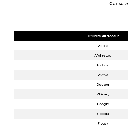
Dernière mise à jour : 09/02/2022
Consulte
Titulaire du traceur
Apple
Afollestad
Android
Auth0
Dagger
MLFairy
Google
Google
Floaty