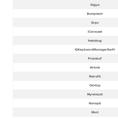
Gigya
Bumptech
Grpc
iCarousel
Instabug
IQKeyboardManagerSwift
Protobuf
Airbnb
Retrofit
OkHttp
Myrenault
Nanopb
Mxcl